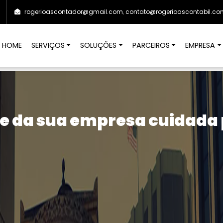
rogerioascontador@gmail.com
,
contato@rogerioascontabil.com.
HOME
SERVIÇOS
SOLUÇÕES
PARCEIROS
EMPRESA
e da sua empresa cuidada p