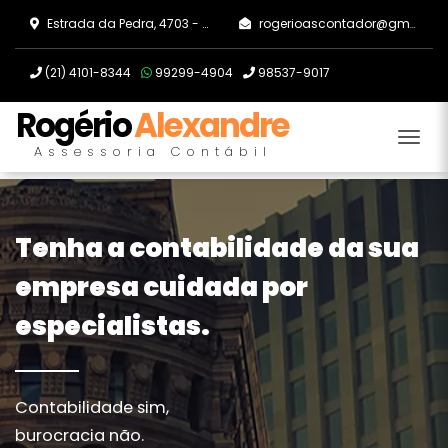
Estrada da Pedra, 4703 - Guaratiba, Rio de Janeiro/RJ
rogerioascontador@gmail.com
(21)
4101-8344
99299-4904
98537-9017
Rogério
Alexandre
Tog
Assessoria Contábil
Tenha a contabilidade da sua
empresa cuidada por
especialistas.
Contabilidade sim,
burocracia não.