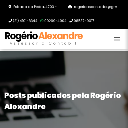
Estrada da Pedra, 4703 - Guaratiba, Rio de Janeiro/RJ
rogerioascontador@gmail.com
(21)
4101-8344
99299-4904
98537-9017
Rogério
Alexandre
Tog
Assessoria Contábil
Posts publicados pela Rogério
Alexandre