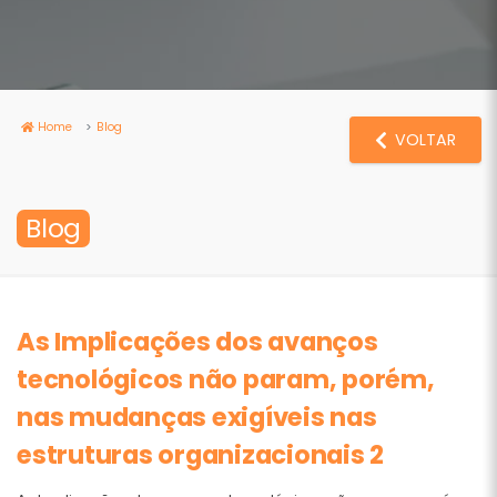
Home
Blog
VOLTAR
Blog
As Implicações dos avanços
tecnológicos não param, porém,
nas mudanças exigíveis nas
estruturas organizacionais 2